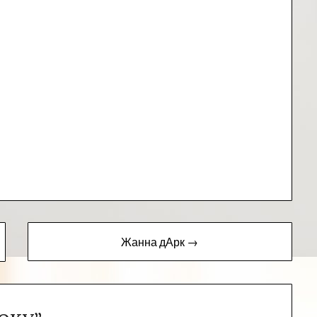
Жанна дАрк →