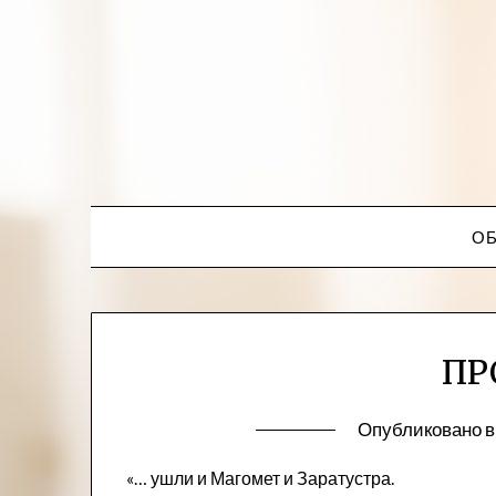
ОБ
ПР
Опубликовано 
«… ушли и Магомет и Заратустра.