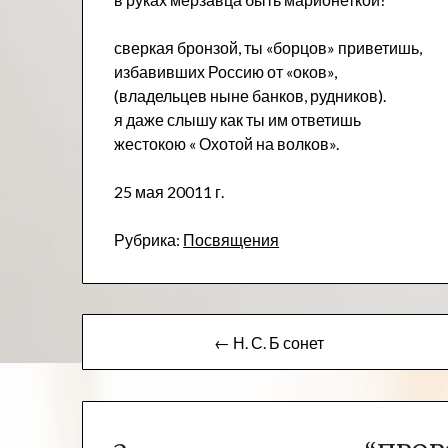
сверкая бронзой, ты «борцов» приветишь,
избавивших Россию от «оков»,
(владельцев ныне банков, рудников).
я даже слышу как ты им ответишь
жестокою « Охотой на волков».
25 мая 20011 г.
Рубрика:
Посвящения
Навигация
← Н. С. Б сонет
по
записям