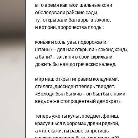
в то время как твои шальные кони
обследовали райские сады,
тут открывали бал воры в законе,
и вот они, пророчества плоды:
коньяк и соль, увы, подорожали,
штаны? – для нас открыли « сэконд хэнд»,
а бани? – загляни в свои скрижали,
дожить бы нам до греческих календ.
мир наш открыт иправим колдунами,
стиляга, диссидент теперь твердят:
«Володя был бы жив – он был бы с нами,
ведь он же стопроцентный демократ».
теперь уже ты культ, предмет, фетиш,
красуешься в хоромах дряни редкой,
а что, скажи, ты разве запретишь
в руках мерзавца быть марионеткой?