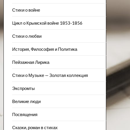
Стихи о войне
Цикл о Крымской войне 1853-1856
Стихи о любви
История, Философия и Политика
Пейзажна​я Лирика
Стихи о Музыке — Золотая коллекция
Экспромты
Великие люди
Посвящения
Сказки, роман в стихах