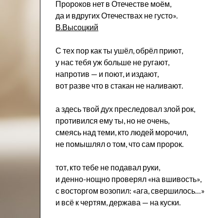
Пророков нет в Отечестве моём,
да и вдругих Отечествах не густо».
В.Высоцкий
С тех пор как ты ушёл, обрёл приют,
у нас тебя уж больше не ругают,
напротив — и поют, и издают,
вот разве что в стакан не наливают.
а здесь твой дух преследовал злой рок,
противился ему ты, но не очень,
смеясь над теми, кто людей морочил,
не помышлял о том, что сам пророк.
тот, кто тебе не подавал руки,
и денно-нощно проверял «на вшивость»,
с восторгом возопил: «ага, свершилось…»
и всё к чертям, держава — на куски.