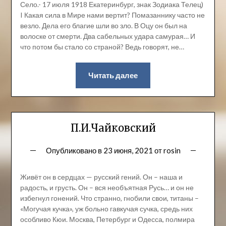
Село.- 17 июля 1918 Екатеринбург, знак Зодиака Телец)
I Какая сила в Мире нами вертит? Помазаннику часто не
везло. Дела его благие шли во зло. В Оцу он был на
волоске от смерти. Два сабельных удара самурая… И
что потом бы стало со страной? Ведь говорят, не…
Читать далее
П.И.Чайковский
Опубликовано в
23 июня, 2021
от
rosin
Живёт он в сердцах — русский гений. Он – наша и
радость, и грусть. Он – вся необъятная Русь… и он не
избегнул гонений. Что странно, гнобили свои, титаны –
«Могучая кучка», уж больно гавкучая сучка, средь них
особливо Кюи. Москва, Петербург и Одесса, полмира