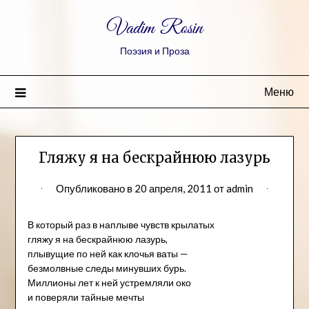
Vadim Rosin
Поэзия и Проза
Меню
Гляжу я на бескрайнюю лазурь
Опубликовано в
20 апреля, 2011
от
admin
В который раз в наплыве чувств крылатых
гляжу я на бескрайнюю лазурь,
плывущие по ней как клочья ваты —
безмолвные следы минувших бурь.
Миллионы лет к ней устремляли око
и поверяли тайные мечты