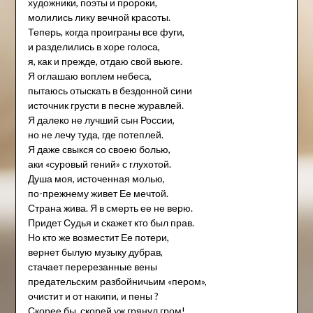
художники, поэты и пророки,
молились лику вечной красоты.
Теперь, когда проиграны все фуги,
и разделились в хоре голоса,
я, как и прежде, отдаю свой вьюге.
Я оглашаю воплем небеса,
пытаюсь отыскать в бездонной сини
источник грусти в песне журавлей.
Я далеко не лучший сын России,
но не лечу туда, где потеплей.
Я даже свыкся со своею болью,
аки «суровый гений» с глухотой.
Душа моя, источенная молью,
по-прежнему живет Ее мечтой.
Страна жива. Я в смерть ее не верю.
Придет Судья и скажет кто был прав.
Но кто же возместит Ее потери,
вернет былую музыку дубрав,
стачает перерезанные вены
предательским разбойничьим «пером»,
очистит и от накипи, и пены ?
Скорее бы, скорей уж грянул гром!