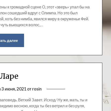
ны к громадной сцене О, этот «зверь» упал бы на
оллон сошедший вдруг с Олимпа. Но это был
й, хоть без нимба, явился миру в окруженьи Фей.
 чуть вьющихся волос,…
ать далее
 Ларе
в
3 июня, 2021
от
rosin
заповедь. Ветхий Завет. Исход/ Ну же, мать, ты и
идимо весною, когда ты без ветрил и без руля,