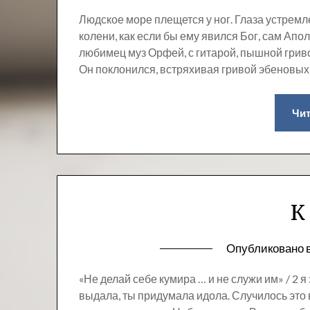
Людское море плещется у ног. Глаза устремле
колени, как если бы ему явился Бог, сам Ап
любимец муз Орфей, с гитарой, пышной гриво
Он поклонился, встряхивая гривой эбеновых
Чит
К
Опубликовано 
«Не делай себе кумира … и не служи им» / 2 я 
выдала, ты придумала идола. Случилось это в