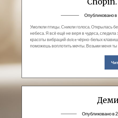
Chopin.
Опубликовано в
Умолкли птицы. Сникли голоса. Открылась без
небеса. Я всё ещё не веря в чудеса, следила 
красоты вибраций dolce чёрно-белых клавиш;
поможешь воплотить мечты. Возьми меня ты 
Чит
Деми
Опубликовано в
2