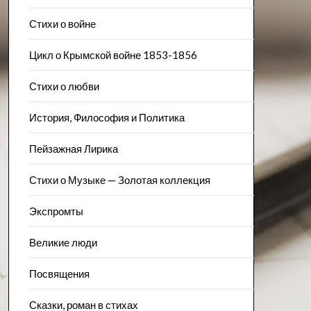
Стихи о войне
Цикл о Крымской войне 1853-1856
Стихи о любви
История, Философия и Политика
Пейзажна​я Лирика
Стихи о Музыке — Золотая коллекция
Экспромты
Великие люди
Посвящения
Сказки, роман в стихах