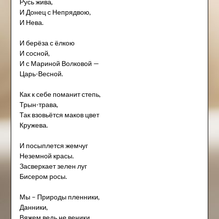
Русь жива,
И Донец с Непрядвою,
И Нева.
И берёза с ёлкою
И сосной,
И с Мариной Волковой —
Царь-Весной.
Как к себе поманит степь,
Трын-трава,
Так взовьётся маков цвет
Кружева.
И посыплется жемчуг
Неземной красы.
Засверкает зелен луг
Бисером росы.
Мы – Природы пленники,
Данники,
Вяжем ведь не веники,