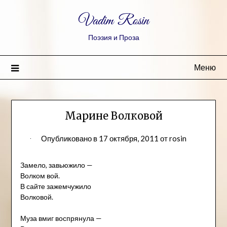
Vadim Rosin
Поэзия и Проза
Меню
Марине Волковой
Опубликовано в
17 октября, 2011
от
rosin
Замело, завьюжило —
Волком вой.
В сайте зажемчужило
Волковой.
Муза вмиг воспрянула —