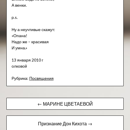
А венки.
p.s.
Ну а неучтивые скажут:
«Опана!
Надо же – красивая
И умна.»
13 января 2010 г
олковой
Рубрика:
Посвящения
Навигация
← МАРИНЕ ЦВЕТАЕВОЙ
по
записям
Признание Дон Кихота →