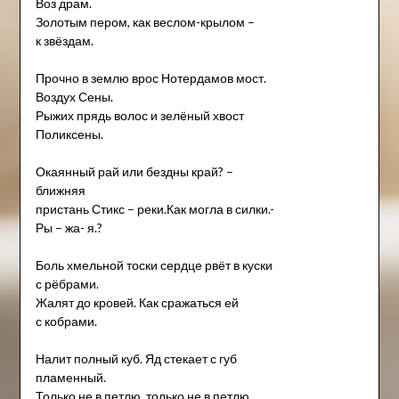
Воз драм.
Золотым пером, как веслом-крылом –
к звёздам.
Прочно в землю врос Нотердамов мост.
Воздух Сены.
Рыжих прядь волос и зелёный хвост
Поликсены.
Окаянный рай или бездны край? –
ближняя
пристань Стикс – реки.Как могла в силки.-
Ры – жа- я.?
Боль хмельной тоски сердце рвёт в куски
с рёбрами.
Жалят до кровей. Как сражаться ей
с кобрами.
Налит полный куб. Яд стекает с губ
пламенный.
Только не в петлю, только не в петлю,