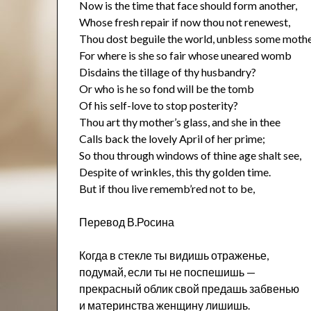
Now is the time that face should form another,
Whose fresh repair if now thou not renewest,
Thou dost beguile the world, unbless some mothe
For where is she so fair whose uneared womb
Disdains the tillage of thy husbandry?
Or who is he so fond will be the tomb
Of his self-love to stop posterity?
Thou art thy mother’s glass, and she in thee
Calls back the lovely April of her prime;
So thou through windows of thine age shalt see,
Despite of wrinkles, this thy golden time.
But if thou live rememb’red not to be,
Перевод В.Росина
Когда в стекле ты видишь отраженье,
подумай, если ты не поспешишь —
прекрасный облик свой предашь забвенью
и материнства женщину лишишь.