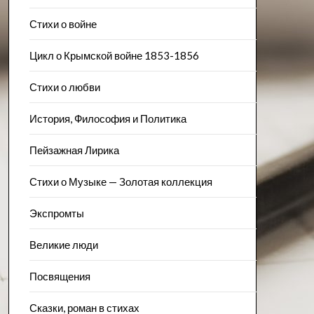
Стихи о войне
Цикл о Крымской войне 1853-1856
Стихи о любви
История, Философия и Политика
Пейзажна​я Лирика
Стихи о Музыке — Золотая коллекция
Экспромты
Великие люди
Посвящения
Сказки, роман в стихах