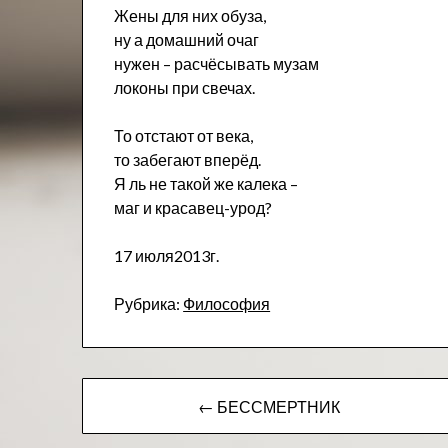
Жены для них обуза,
ну а домашний очаг
нужен – расчёсывать музам
локоны при свечах.
То отстают от века,
то забегают вперёд.
Я ль не такой же калека –
маг и красавец-урод?
17 июля2013г.
Рубрика:
Ф​илософия
Навигация
← БЕССМЕРТНИК
по