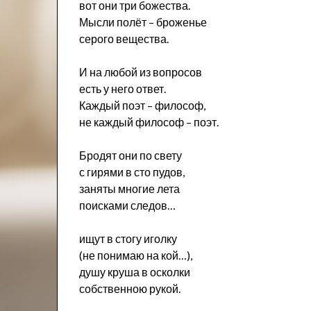
вот они три божества.
Мысли полёт – броженье
серого вещества.
И на любой из вопросов
есть у него ответ.
Каждый поэт – философ,
не каждый философ – поэт.
Бродят они по свету
с гирями в сто пудов,
заняты многие лета
поисками следов…
ищут в стогу иголку
(не понимаю на кой…),
душу круша в осколки
собственною рукой.