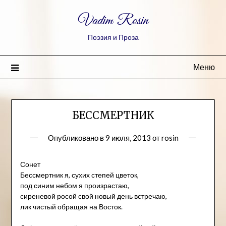
Vadim Rosin
Поэзия и Проза
Меню
БЕССМЕРТНИК
Опубликовано в
9 июля, 2013
от
rosin
Сонет
Бессмертник я, сухих степей цветок,
под синим небом я произрастаю,
сиреневой росой свой новый день встречаю,
лик чистый обращая на Восток.