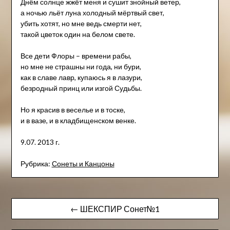
Днём солнце жжёт меня и сушит знойный ветер,
а ночью льёт луна холодный мёртвый свет,
убить хотят, но мне ведь смерти нет,
такой цветок один на белом свете.
Все дети Флоры – времени рабы,
но мне не страшны ни года, ни бури,
как в славе лавр, купаюсь я в лазури,
безродный принц или изгой Судьбы.
Но я красив в веселье и в тоске,
и в вазе, и в кладбищенском венке.
9.07. 2013 г.
Рубрика:
Сонеты и Канцоны
Навигация
← ШЕКСПИР Сонет№1
по