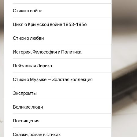
Стихи о войне
Цикл о Крымской войне 1853-1856
Стихи о любви
История, Философия и Политика
Пейзажна​я Лирика
Стихи о Музыке — Золотая коллекция
Экспромты
Великие люди
Посвящения
Сказки, роман в стихах