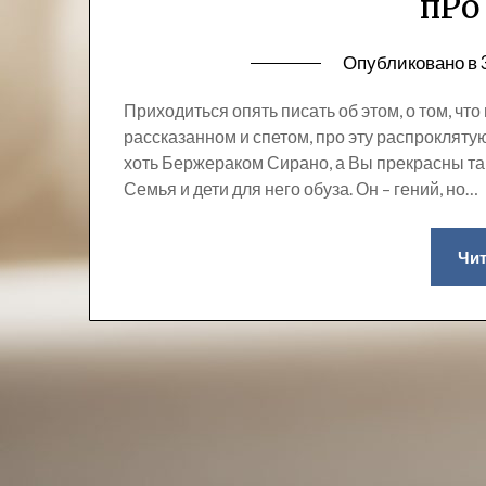
пРо
Опубликовано в
Приходиться опять писать об этом, о том, чт
рассказанном и спетом, про эту распроклятую 
хоть Бержераком Сирано, а Вы прекрасны так 
Семья и дети для него обуза. Он – гений, но…
Чит