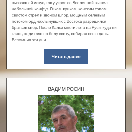
вызвавшей искус, так у укров со Вселенной вышел
небольшой конфуз. Гиком-криком, конским топом,
свистом стрел и звоном шпор, мощным селевым
потоком орд нахлынувших с Востока разрешился
братьев спор. После Калки многи лета на Руси, куда ни
глянь, ходит зло по белу свету, собирая свою дань.
Вспомнив эти дни…
Читать далее
ВАДИМ РОСИН