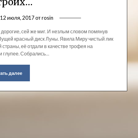
троих…
в
12 июля, 2017
от
rosin
и дорогие, сей же миг. И незлым словом помянув
Пущей красный диск Луны. Явила Миру чистый лик
 страны, её отдали в качестве трофея на
ии глупее. Собрались…
ать далее