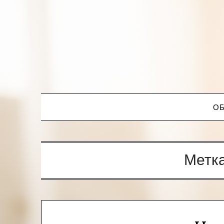
ОБ
Метк