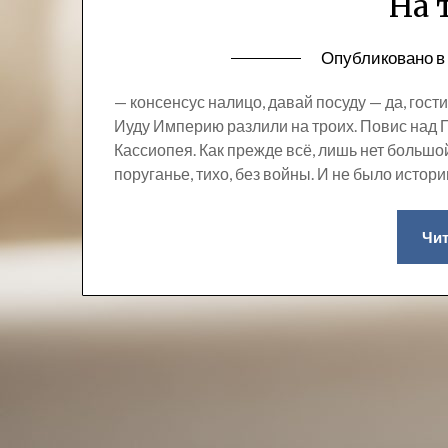
На 
Опубликовано 
— консенсус налицо, давай посуду — да, гост
Иуду Империю разлили на троих. Повис над 
Кассиопея. Как прежде всё, лишь нет большой
поруганье, тихо, без войны. И не было истор
Чит