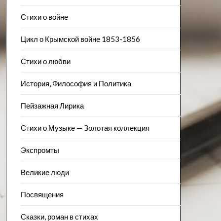
Стихи о войне
Цикл о Крымской войне 1853-1856
Стихи о любви
История, Философия и Политика
Пейзажна​я Лирика
Стихи о Музыке — Золотая коллекция
Экспромты
Великие люди
Посвящения
Сказки, роман в стихах