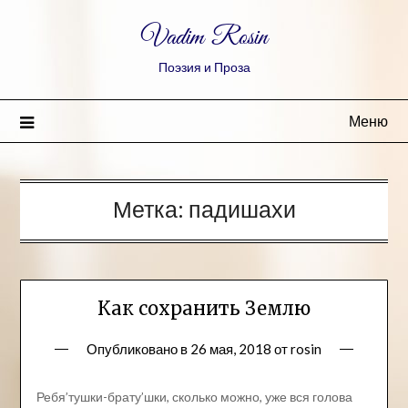
Vadim Rosin
Поэзия и Проза
Меню
Метка:
падишахи
Как сохранить Землю
Опубликовано в
26 мая, 2018
от
rosin
Ребя’тушки-брату’шки, сколько можно, уже вся голова