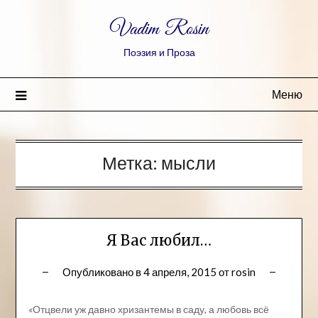
Vadim Rosin
Поэзия и Проза
Меню
Метка:
мысли
Я Вас любил…
Опубликовано в
4 апреля, 2015
от
rosin
«Отцвели уж давно хризантемы в саду, а любовь всё