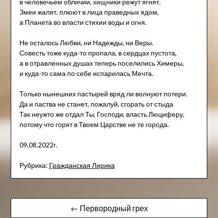
в человечьем обличии, хищники режут ягнят.
Змеи жалят, плюют в лица праведных ядом,
а Планета во власти стихии воды и огня.
Не осталось Любви, ни Надежды, ни Веры.
Совесть тоже куда-то пропала, в сердцах пустота,
а в отравленных душах теперь поселились Химеры,
и куда-то сама по себе испарилась Мечта.
Только нынешних пастырей вряд ли волнуют потери.
Да и паства не станет, пожалуй, сгорать от стыда
Так неужто же отдал Ты, Господи, власть Люциферу,
потому что горят в Твоем Царстве не те города.
09,08.2022г.
Рубрика:
Гражданская Лирика
Навигация
← Первородный грех