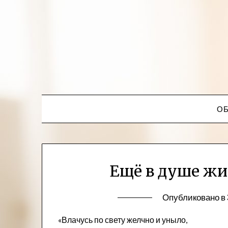
ОБ
Ещё в душе жи
Опубликовано в
«Влачусь по свету желчно и уныло,