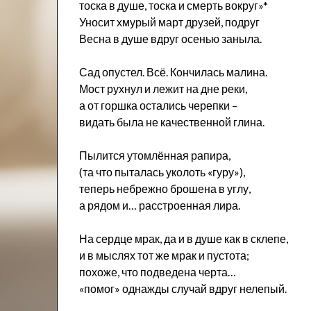
тоска в душе, тоска и смерть вокруг»*
Уносит хмурый март друзей, подруг
Весна в душе вдруг осенью заныла.
Сад опустел. Всё. Кончилась малина.
Мост рухнул и лежит на дне реки,
а от горшка остались черепки –
видать была не качественной глина.
Пылится утомлённая рапира,
(та что пыталась уколоть «гуру»),
теперь небрежно брошена в углу,
а рядом и… расстроенная лира.
На сердце мрак, да и в душе как в склепе,
и в мыслях тот же мрак и пустота;
похоже, что подведена черта…
«помог» однажды случай вдруг нелепый.