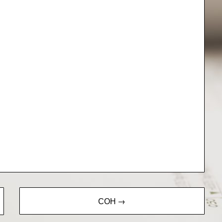
СОН →