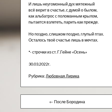
И лишь неугомонный дух мятежный
всё верит в счастье, с думой о былом,
как альбатрос с поломанным крылом,
пытается взлететь, парить как прежде.
Но поздно, слишком поздно, глупый птах.
Осталось твоё счастье лишь в мечтах.
*- строчки из ст. Г.Гейне «Осень»
30.03.2022г.
Рубрика:
Любовная Лирика
Навигация
← После Бородина
по