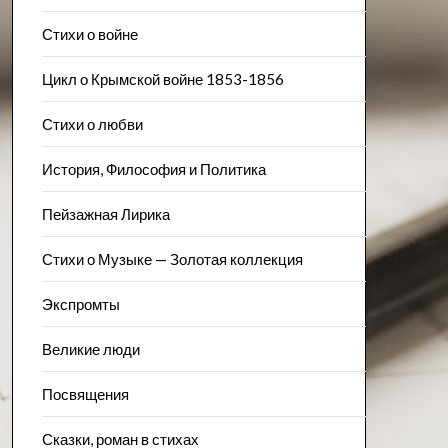
Стихи о войне
Цикл о Крымской войне 1853-1856
Стихи о любви
История, Философия и Политика
Пейзажна​я Лирика
Стихи о Музыке — Золотая коллекция
Экспромты
Великие люди
Посвящения
Сказки, роман в стихах