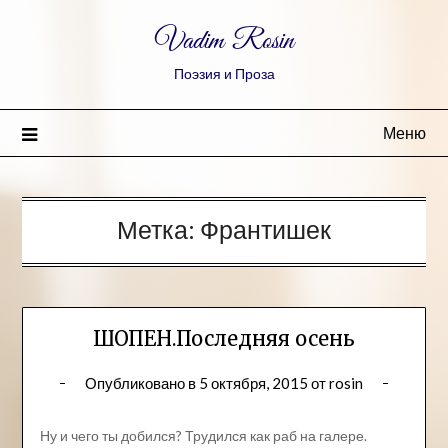
Vadim Rosin
Поэзия и Проза
Меню
Метка:
Франтишек
ШОПЕН.Последняя осень
Опубликовано в
5 октября, 2015
от
rosin
Ну и чего ты добился? Трудился как раб на галере.