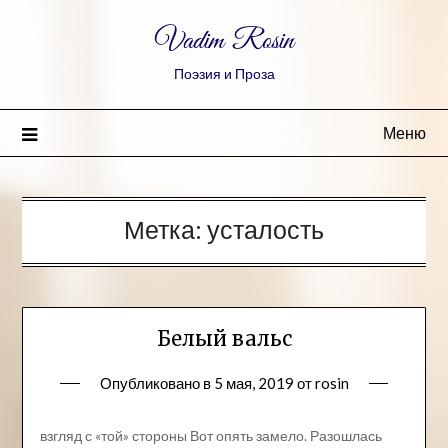
Vadim Rosin
Поэзия и Проза
Меню
Метка:
усталость
Белый вальс
Опубликовано в
5 мая, 2019
от
rosin
взгляд с «той» стороны Вот опять замело. Разошлась