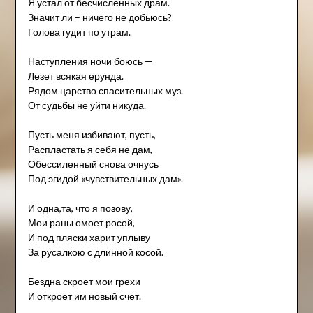
Я устал от бесчисленных драм.
Значит ли – ничего не добьюсь?
Голова гудит по утрам.
Наступления ночи боюсь —
Лезет всякая ерунда.
Рядом царство спасительных муз.
От судьбы не уйти никуда.
Пусть меня избивают, пусть,
Распластать я себя не дам,
Обессиленный снова очнусь
Под эгидой «чувствительных дам».
И одна,та, что я позову,
Мои раны омоет росой,
И под пляски харит уплыву
За русалкою с длинной косой.
Бездна скроет мои грехи
И откроет им новый счет.