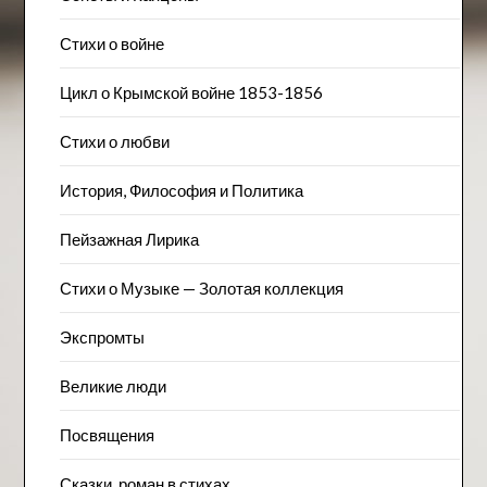
Стихи о войне
Цикл о Крымской войне 1853-1856
Стихи о любви
История, Философия и Политика
Пейзажна​я Лирика
Стихи о Музыке — Золотая коллекция
Экспромты
Великие люди
Посвящения
Сказки, роман в стихах