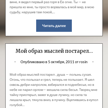
вине, я видел первый раз горя в Ее огне. Ты — не
пришла ко мне, ты просто ворвалась в мой мир, в мою
судьбу, нарушив там покой,…
Читать далее
Мой образ мыслей постарел…
Опубликовано в
5 октября, 2011
от
rosin
Мой образ мыслей постарел . душа — полынь сухая.
Огонь, что полыхал и грел, теперь не полыхает. Я шел
сквозь дебри напролом, взбирался в поднебесье, но в
небе не парил орлом— мешала сила бесья. Творец мне
тайну приоткрыл, зажег в душе лучину, но сила та
лишала крыл, тянула вниз, в пучину. Вцепившись в купол
голубой…