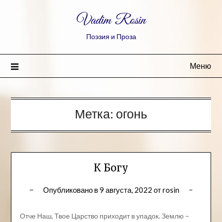
Vadim Rosin
Поэзия и Проза
Меню
Метка:
огонь
К Богу
Опубликовано в
9 августа, 2022
от
rosin
Отче Наш, Твое Царство приходит в упадок. Землю –