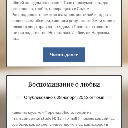
общий наш дом человеци – Твое неразумное стадо,
оскверняют, гнобят, превращают в Содом.
Расплодилось несметно шакалов, рептилий и гадов в
человечьем обличии, хищники режут ягнят. Змеи жалят,
плюют в лица праведных ядом, а Планета во власти
стихии воды и огня. Не осталось Любви, ни Надежды,
ни…
Читать далее
Воспоминание о любви
Опубликовано в
28 ноября, 2012
от
rosin
навеяно музыкой Ференца Листа, темой из
Transcendental Etude № 12 in b moll Я помню как сейчас,
всё было как во сне: сиянье твоих глаз, как искорок в