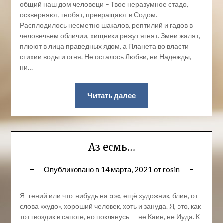
общий наш дом человеци – Твое неразумное стадо,
оскверняют, гнобят, превращают в Содом.
Расплодилось несметно шакалов, рептилий и гадов в
человечьем обличии, хищники режут ягнят. Змеи жалят,
плюют в лица праведных ядом, а Планета во власти
стихии воды и огня. Не осталось Любви, ни Надежды,
ни…
Читать далее
Аз есмь…
Опубликовано в
14 марта, 2021
от
rosin
Я- гений или что-нибудь на «гэ», ещё художник, блин, от
слова «худо», хороший человек, хоть и зануда. Я, это, как
тот гвоздик в сапоге, но поклянусь — не Каин, не Иуда. К