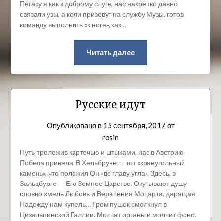
Пегасу я как к доброму слуге, нас накрепко давно
связали узы, а коли призовут на службу Музы, готов
команду выполнить «к ноге», как…
Читать далее
Русские идут
Опубликовано в
15 сентября, 2017
от
rosin
Путь проложив картечью и штыками, нас в Австрию
Победа привела. В Хельбруне — тот «краеугольный
камень», что положил Он «во главу угла». Здесь, в
Зальцбурге — Его Земное Царство. Окутывают душу
словно хмель Любовь и Вера гения Моцарта, дарящая
Надежду нам купель… Гром пушек смолкнул в
Цизальпинской Галлии. Молчат органы и молчит фоно.