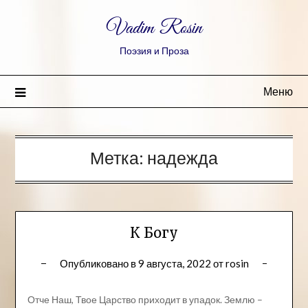
Vadim Rosin
Поэзия и Проза
Меню
Метка:
надежда
К Богу
Опубликовано в
9 августа, 2022
от
rosin
Отче Наш, Твое Царство приходит в упадок. Землю –