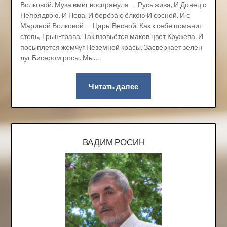
Волковой. Муза вмиг воспрянула — Русь жива, И Донец с
Непрядвою, И Нева. И берёза с ёлкою И сосной, И с
Мариной Волковой — Царь-Весной. Как к себе поманит
степь, Трын-трава, Так взовьётся маков цвет Кружева. И
посыплется жемчуг Неземной красы. Засверкает зелен
луг Бисером росы. Мы…
Читать далее
ВАДИМ РОСИН