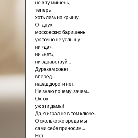
не в ту мишень,
теперь
хоть лезь на крышу.
От двух
московских баришень
уж точно не услышу
ни «да»,
ни «нет»,
ни здравствуй…
Дуракам совет:
вперёд…
назад дороги нет.
Не знаю почему, зачем…
Ох, ох,
уж эти дамы!
Да, я играл не в том ключе…
О сколько же вреда мы
сами себе приносим…
Нет,