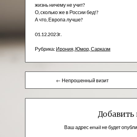
жизнь ничему не учит?
О, сколько же в России бед!?
А что, Европа лучше?
01.12.2023г.
Рубрика:
Ирония, Юмор, Сарказм
Навигация
← Непрошенный визит
по
записям
Добавить
Ваш адрес email не будет опубл