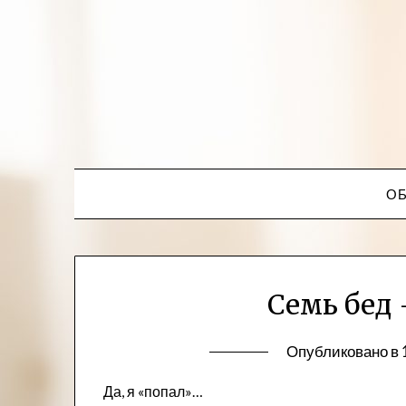
ОБ
Семь бед 
Опубликовано в
Да, я «попал»…