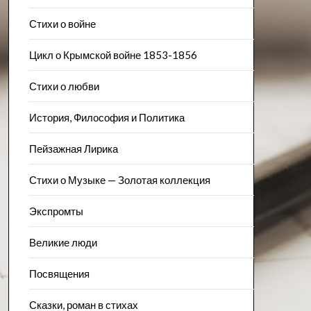
Стихи о войне
Цикл о Крымской войне 1853-1856
Стихи о любви
История, Философия и Политика
Пейзажна​я Лирика
Стихи о Музыке — Золотая коллекция
Экспромты
Великие люди
Посвящения
Сказки, роман в стихах