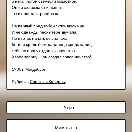
и нега чистой свежести мимозной.
Они и охлаждают и пьянят.
Ты и проста и грациозна.
Не первый пред тобой склоняюсь ниц.
И не однажды песнь тебе звучала.
Но я готов начать ее сначала
богиня средь богинь, царица средь цариц,
тебе по праву отдано главенство.
Хвала творцу — он создал совершенство!
1980 г. Магдебург
Рубрика:
Сонеты и Канцоны
Навигация
← Утро
по
записям
Мимоза →