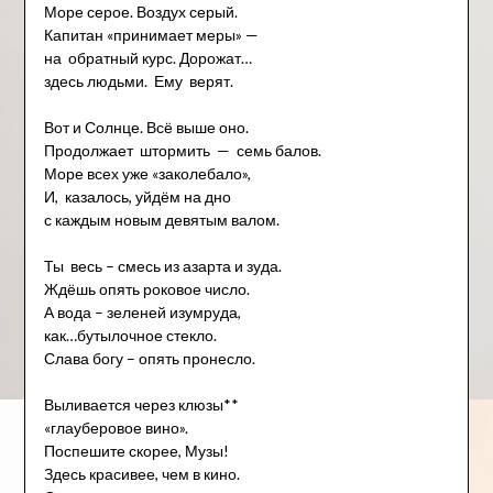
Море серое. Воздух серый.
Капитан «принимает меры» —
на обратный курс. Дорожат…
здесь людьми. Ему верят.
Вот и Солнце. Всё выше оно.
Продолжает штормить — семь балов.
Море всех уже «заколебало»,
И, казалось, уйдём на дно
с каждым новым девятым валом.
Ты весь – смесь из азарта и зуда.
Ждёшь опять роковое число.
А вода – зеленей изумруда,
как…бутылочное стекло.
Слава богу – опять пронесло.
Выливается через клюзы**
«глауберовое вино».
Поспешите скорее, Музы!
Здесь красивее, чем в кино.