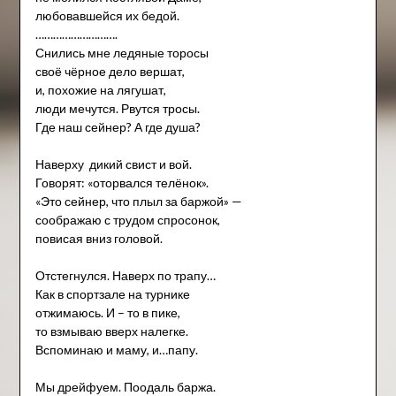
любовавшейся их бедой.
……………………….
Снились мне ледяные торосы
своё чёрное дело вершат,
и, похожие на лягушат,
люди мечутся. Рвутся тросы.
Где наш сейнер? А где душа?
Наверху дикий свист и вой.
Говорят: «оторвался телёнок».
«Это сейнер, что плыл за баржой» —
соображаю с трудом спросонок,
повисая вниз головой.
Отстегнулся. Наверх по трапу…
Как в спортзале на турнике
отжимаюсь. И – то в пике,
то взмываю вверх налегке.
Вспоминаю и маму, и…папу.
Мы дрейфуем. Поодаль баржа.