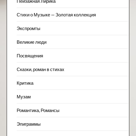
Пейзажна​я Лирика
Стихи о Музыке — Золотая коллекция
Экспромты
Великие люди
Посвящения
Сказки, роман в стихах
Критика
Музам
Романтика, Романсы
Эпиграммы