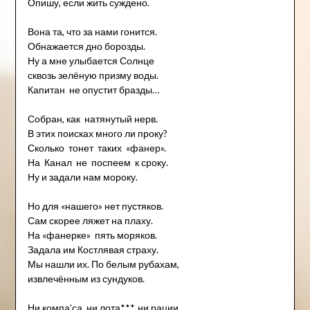
Опишу, если жить суждено.
Вона та, что за нами гонится.
Обнажается дно борозды.
Ну а мне улыбается Солнце
сквозь зелёную призму воды.
Капитан не опустит бразды…
Собран, как натянутый нерв.
В этих поисках много ли проку?
Сколько тонет таких «фанер».
На Канал не поспеем к сроку.
Ну и задали нам мороку.
Но для «нашего» нет пустяков.
Сам скорее ляжет на плаху.
На «фанерке» пять моряков.
Задала им Костлявая страху.
Мы нашли их. По белым рубахам,
извлечённым из сундуков.
Ни компа’са, ни лота***, ни рации,