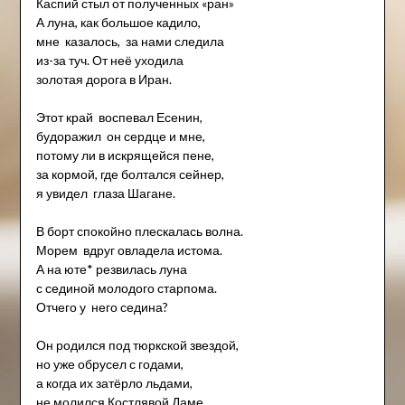
Каспий стыл от полученных «ран»
А луна, как большое кадило,
мне казалось, за нами следила
из-за туч. От неё уходила
золотая дорога в Иран.
Этот край воспевал Есенин,
будоражил он сердце и мне,
потому ли в искрящейся пене,
за кормой, где болтался сейнер,
я увидел глаза Шагане.
В борт спокойно плескалась волна.
Морем вдруг овладела истома.
А на юте* резвилась луна
с сединой молодого старпома.
Отчего у него седина?
Он родился под тюркской звездой,
но уже обрусел с годами,
а когда их затёрло льдами,
не молился Костлявой Даме,