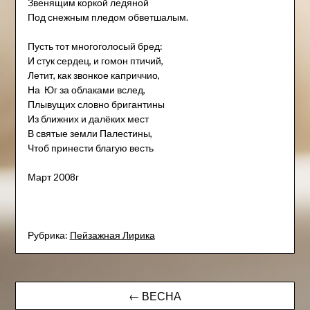
Звенящим коркой ледяной
Под снежным пледом обветшалым.
Пусть тот многоголосый бред:
И стук сердец, и гомон птичий,
Летит, как звонкое каприччио,
На Юг за облаками вслед,
Плывущих словно бригантины
Из ближних и далёких мест
В святые земли Палестины,
Чтоб принести благую весть
Март 2008г
Рубрика:
Пейзажна​я Лирика
Навигация
← ВЕСНА