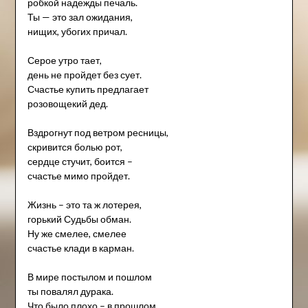
робкой надежды печаль.
Ты — это зал ожидания,
нищих, убогих причал.
Серое утро тает,
день не пройдет без сует.
Счастье купить предлагает
розовощекий дед.
Вздрогнут под ветром ресницы,
скривится болью рот,
сердце стучит, боится –
счастье мимо пройдет.
Жизнь – это та ж лотерея,
горький Судьбы обман.
Ну же смелее, смелее
счастье клади в карман.
В мире постылом и пошлом
ты повалял дурака.
Что было плохо – в прошлом,