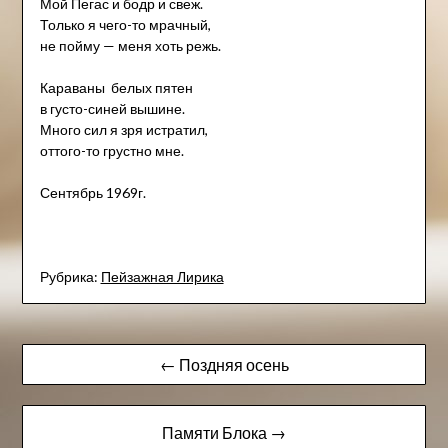
Мой Пегас и бодр и свеж.
Только я чего-то мрачный,
не пойму — меня хоть режь.
Караваны белых пятен
в густо-синей вышине.
Много сил я зря истратил,
оттого-то грустно мне.
Сентябрь 1969г.
Рубрика:
Пейзажна​я Лирика
Навигация
← Поздняя осень
по
записям
Памяти Блока →