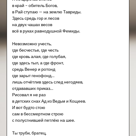
в край – обитель Богов,
в Рай ступаю — на землю Тавриды.
Здесь средь гор и лесов
на двух чашах весов
всё в руках равнодушной Фемиды.
Невозможно учесть,
где бесчестье, где честь
где кровь алая, где голубая,
где здесь тыл, а где фронт,
средь Венер и ротонд
где зарыт генофонд…
лишь отчётлив здесь след негодяев,
отдававших приказ…
Рисовал я не раз
в детских снах Ад из Ведьм и Кощеев.
И вот будто стою
сам в бессмертном строю
с полусгнившей петлёю на шее.
Ты труби, братец,