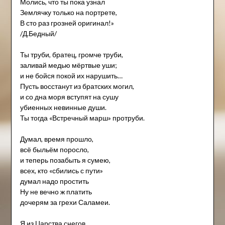
Молись, что ты пока узнал
Землячку только на портрете,
В сто раз грозней оригинал!»
/Д.Бедный/
Ты труби, братец, громче труби,
заливай медью мёртвые уши;
и не бойся покой их нарушить…
Пусть восстанут из братских могил,
и со дна моря вступят на сушу
убиенных невинные души.
Ты тогда «Встречный марш» протруби.
Думал, время прошло,
всё быльём поросло,
и теперь позабыть я сумею,
всех, кто «сбились с пути»
думал надо простить
Ну не вечно ж платить
дочерям за грехи Саламеи.
Я из Царства снегов