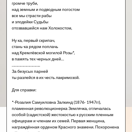
громче труби,
над земным и подводным погостом
все мы страсти рабы
и злодейки Судьбы
отозвавшейся нам Холокостом,
Ну ка, первый скрипач,
стань-ка рядом поплачь
над Кремлёвской могилой Розы*,
в память тех черных дней…
………………………..
За безусых парней
ты разлейся в их честь лакримозой.
Для справки:
*-Розалия Самуиловна Залкинд (1876- 1947гг),
пламенная революционерка Землячка, отличалась
особой (садистской) жестокостью к русским пленным
офицерам и членам их семей. Первая женщина,
награждённая орденом Красного знамени. Похоронена