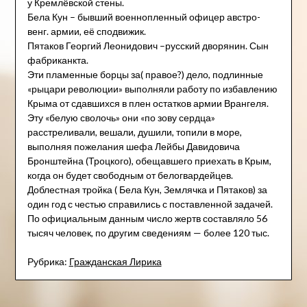
у Кремлёвской стены.
Бела Кун – бывший военнопленный офицер австро-
венг. армии, её сподвижик.
Пятаков Георгий Леонидович –русский дворянин. Сын
фабриканкта.
Эти пламенные борцы за( правое?) дело, подлинные
«рыцари революции» выполняли работу по избавлению
Крыма от сдавшихся в плен остатков армии Врангеля.
Эту «белую сволочь» они «по зову сердца»
расстреливали, вешали, душили, топили в море,
выполняя пожелания шефа Лейбы Давидовича
Бронштейна (Троцкого), обещавшего приехать в Крым,
когда он будет свободным от белогвардейцев.
Доблестная тройка ( Бела Кун, Землячка и Пятаков) за
один год с честью справились с поставленной задачей.
По официальным данным число жертв составляло 56
тысяч человек, по другим сведениям — более 120 тыс.
Рубрика:
Гражданская Лирика