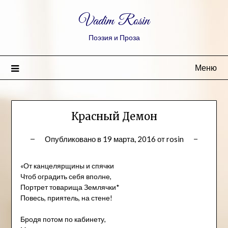
Vadim Rosin
Поэзия и Проза
Меню
Красный Демон
Опубликовано в
19 марта, 2016
от
rosin
«От канцелярщины и спячки
Чтоб оградить себя вполне,
Портрет товарища Землячки*
Повесь, приятель, на стене!
Бродя потом по кабинету,