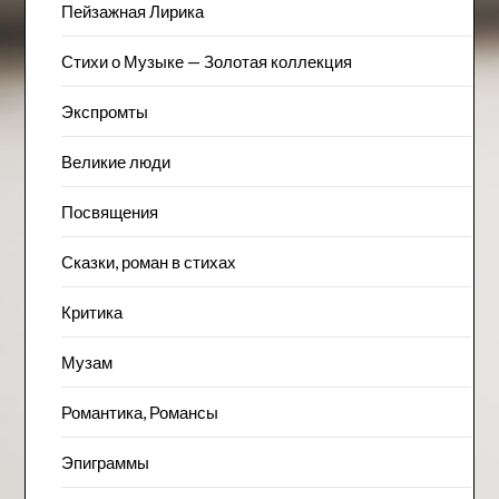
Пейзажна​я Лирика
Стихи о Музыке — Золотая коллекция
Экспромты
Великие люди
Посвящения
Сказки, роман в стихах
Критика
Музам
Романтика, Романсы
Эпиграммы