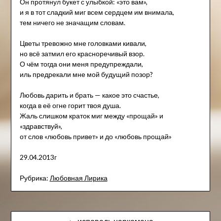
Он протянул букет с улыбкой: «это вам»,
и я в тот сладкий миг всем сердцем им внимала,
тем ничего не значащим словам.
Цветы тревожно мне головками кивали,
но всё затмил его красноречивый взор.
О чём тогда они меня предупреждали,
иль предрекали мне мой будущий позор?
Любовь дарить и брать — какое это счастье,
когда в её огне горит твоя душа.
Жаль слишком краток миг между «прощай» и
«здравствуй»,
от слов «любовь привет» и до «любовь прощай»
29.04.2013г
Рубрика:
Любовная Лирика
Навигация