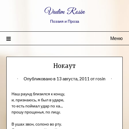
Vadim Rosin
Поэзия и Проза
Меню
Нокаут
Опубликовано в
13 августа, 2011
от
rosin
Наш раунд близился к концу,
и, признаюсь, я был в ударе,
то есть поймал удар по ха..,
прошу прощенья, по лицу.
В ушах звон, солоно во рту.