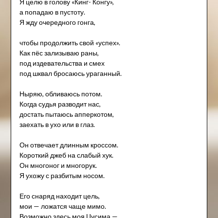
Я целю в голову «Кинг- Конгу»,
а попадаю в пустоту.
Я жду очередного гонга,
чтобы продолжить свой «успех».
Как пёс зализываю раны,
под издевательства и смех
под шквал бросаюсь ураганный.
Ныряю, обливаюсь потом.
Когда судья разводит нас,
достать пытаюсь апперкотом,
заехать в ухо или в глаз.
Он отвечает длинным кроссом.
Короткий джеб на слабый хук.
Он многоног и многорук.
Я ухожу с разбитым носом.
Его снаряд находит цель,
мои — ложатся чаще мимо.
Возможно здесь моя Цусима —