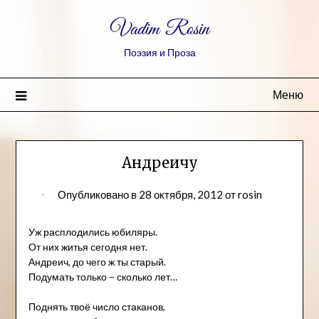
Vadim Rosin
Поэзия и Проза
Меню
Андреичу
Опубликовано в
28 октября, 2012
от
rosin
Уж расплодились юбиляры.
От них житья сегодня нет.
Андреич, до чего ж ты старый.
Подумать только – сколько лет…
Поднять твоё число стаканов,