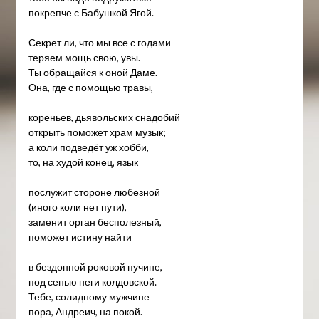
покрепче с Бабушкой Ягой.
Секрет ли, что мы все с годами
теряем мощь свою, увы.
Ты обращайся к оной Даме.
Она, где с помощью травы,
кореньев, дьявольских снадобий
открыть поможет храм музык;
а коли подведёт уж хобби,
то, на худой конец, язык
послужит стороне любезной
(иного коли нет пути),
заменит орган бесполезный,
поможет истину найти
в бездонной роковой пучине,
под сенью неги колдовской.
Тебе, солидному мужчине
пора, Андреич, на покой.