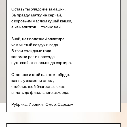
Оставь ты блядские замашки.
За правду-матку не серчай,
с коровьим маслом кушай кашки,
а из напитков — только чай.
Знай, нет полезней эликсира,
чем чистый воздух и вода.
В твои солидные года
запомни раз и навсегда
путь свой от спальни до сортира.
Стань же и стой на этом твёрдо,
как ты у знамени стоял,
чтоб лик твой благостью сиял
вплоть до финального аккорда.
Рубрика:
Ирония, Юмор, Сарказм
Навигация