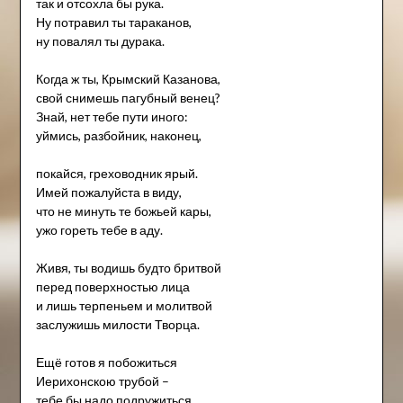
так и отсохла бы рука.
Ну потравил ты тараканов,
ну повалял ты дурака.
Когда ж ты, Крымский Казанова,
свой снимешь пагубный венец?
Знай, нет тебе пути иного:
уймись, разбойник, наконец,
покайся, греховодник ярый.
Имей пожалуйста в виду,
что не минуть те божьей кары,
ужо гореть тебе в аду.
Живя, ты водишь будто бритвой
перед поверхностью лица
и лишь терпеньем и молитвой
заслужишь милости Творца.
Ещё готов я побожиться
Иерихонскою трубой –
тебе бы надо подружиться