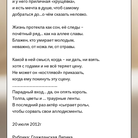
и у него приличная «хрущёвка»,
и есть мечта в душе, чтоб самому
добраться до…о чём сказать неловко.
Жизнь протекла как сон, её следы –
почётный ряд… как на аллее славы.
Блажен, кто умирает молодым,
неважно, от ножа ли, от отравы.
Какой в ней смысл, когда – ни дать, ни взять.
хотя с годами и не всё теряет цену.
Не может он «костлявой» приказать,
когда ему покинуть эту сцену.
……………………………………..
Парадный вход… да, он опять король.
Толпа, цветы и … траурные ленты.
В последний раз актёр «сыграет роль»,
чтобы сорвать свои аплодисменты.
20 июля 2012г
Рубрика:
Гражданская Лирика