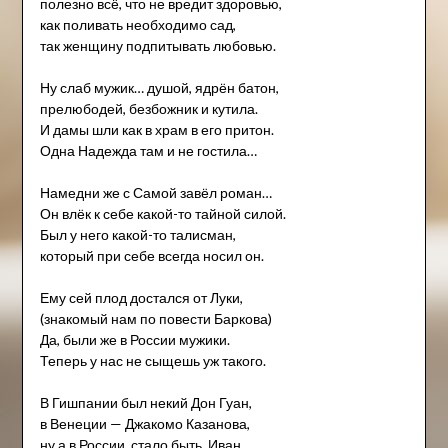
полезно всё, что не вредит здоровью,
как поливать необходимо сад,
так женщину подпитывать любовью.
Ну слаб мужик… душой, ядрён батон,
прелюбодей, безбожник и кутила.
И дамы шли как в храм в его притон.
Одна Надежда там и не гостила…
Намедни же с Самой завёл роман…
Он влёк к себе какой-то тайной силой.
Был у него какой-то талисман,
который при себе всегда носил он.
Ему сей плод достался от Луки,
(знакомый нам по повести Баркова)
Да, были же в России мужики.
Теперь у нас не сыщешь уж такого.
В Гишпании был некий Дон Гуан,
в Венеции — Джакомо Казанова,
ну а в России, стало быть, Иван…