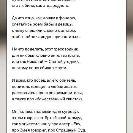
его любили, как отца родного.
Да что отца, как мошки к фонарю,
слетались роем бабы и девицы,
к нему спешили словно к алтарю,
чтоб к тайне чародея причаститься.
Ну что поделать, этот греховодник,
для них был словно ангел во плоти,
или как Николай — Святой угодник,
поэтому легко сбивал с пути.
И всем, кто посещал его обитель,
ценитель женщин и любви знаток
рассказывал про «грехоизмеритель»,
а также про «божественный свисток».
Он наливал наливки «для сугреву»,
затем открыв потёртый свой талмуд,
как мог честил нашу праматерь Еву,
про Змея говорил, про Страшный Суд,