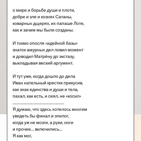
о мире и борьбе души и плоти,
добре и зле и кознях Сатаны,
коварных дщерях, их папаше Лоте,
как и зачем мы были созданы.
И токмо опосля «идейной базы»
знаток амурных дел ловил момент
и доводил Матрёну до экстазу,
выкладывая веский аргумент.
И тут уже, когда дошло до дела
Иван нательный крестик прикусив,
как знак единства и души и тела,
пахал, как есть, и сеял, не «косил»
………………………………………….
Я думаю, что здесь хотелось многим
увидеть бы финал и эпилог,
когда уж не мозги, а руки, ноги
и прочее… включились…
Я как мог,