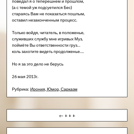
поведал я о теперешнем и прошлом,
(а с темой уж подсуетился Бес)
стараясь Вам не показаться пошлым,
оставил незаконченным процесс.
Только войдя, читатель, в положенье,
служивших службу мне игривых Муз,
поймёте Вы ответственности груз…
коль захотите видеть продолженье….
Но я за это дело не берусь
26 мая 2013г.
Рубрика:
Ирония, Юмор, Сарказм
Навигация
← + + +
по