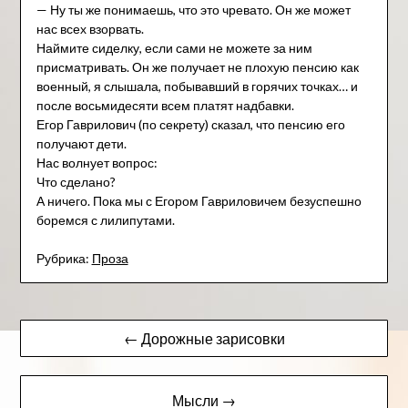
— Ну ты же понимаешь, что это чревато. Он же может
нас всех взорвать.
Наймите сиделку, если сами не можете за ним
присматривать. Он же получает не плохую пенсию как
военный, я слышала, побывавший в горячих точках… и
после восьмидесяти всем платят надбавки.
Егор Гаврилович (по секрету) сказал, что пенсию его
получают дети.
Нас волнует вопрос:
Что сделано?
А ничего. Пока мы с Егором Гавриловичем безуспешно
боремся с лилипутами.
Рубрика:
Проза
Навигация
← Дорожные зарисовки
по
записям
Мысли →