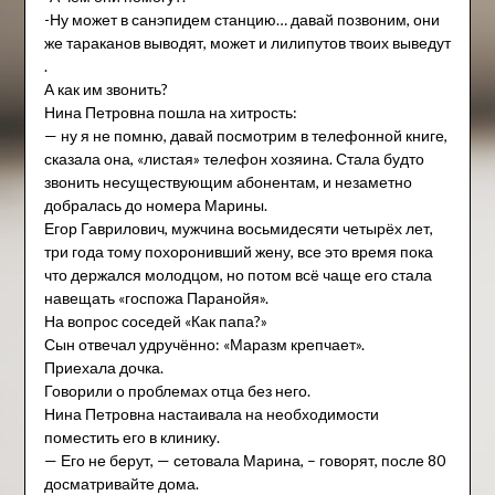
-Ну может в санэпидем станцию… давай позвоним, они
же тараканов выводят, может и лилипутов твоих выведут
.
А как им звонить?
Нина Петровна пошла на хитрость:
— ну я не помню, давай посмотрим в телефонной книге,
сказала она, «листая» телефон хозяина. Стала будто
звонить несуществующим абонентам, и незаметно
добралась до номера Марины.
Егор Гаврилович, мужчина восьмидесяти четырёх лет,
три года тому похоронивший жену, все это время пока
что держался молодцом, но потом всё чаще его стала
навещать «госпожа Паранойя».
На вопрос соседей «Как папа?»
Сын отвечал удручённо: «Маразм крепчает».
Приехала дочка.
Говорили о проблемах отца без него.
Нина Петровна настаивала на необходимости
поместить его в клинику.
— Его не берут, — сетовала Марина, – говорят, после 80
досматривайте дома.