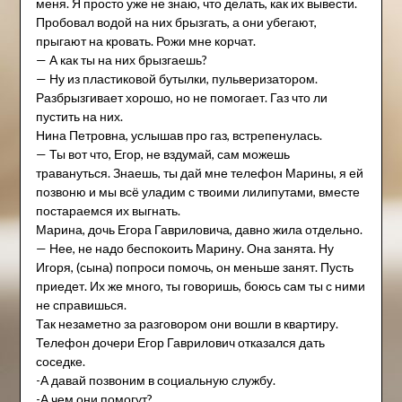
меня. Я просто уже не знаю, что делать, как их вывести.
Пробовал водой на них брызгать, а они убегают,
прыгают на кровать. Рожи мне корчат.
— А как ты на них брызгаешь?
— Ну из пластиковой бутылки, пульверизатором.
Разбрызгивает хорошо, но не помогает. Газ что ли
пустить на них.
Нина Петровна, услышав про газ, встрепенулась.
— Ты вот что, Егор, не вздумай, сам можешь
травануться. Знаешь, ты дай мне телефон Марины, я ей
позвоню и мы всё уладим с твоими лилипутами, вместе
постараемся их выгнать.
Марина, дочь Егора Гавриловича, давно жила отдельно.
— Нее, не надо беспокоить Марину. Она занята. Ну
Игоря, (сына) попроси помочь, он меньше занят. Пусть
приедет. Их же много, ты говоришь, боюсь сам ты с ними
не справишься.
Так незаметно за разговором они вошли в квартиру.
Телефон дочери Егор Гаврилович отказался дать
соседке.
-А давай позвоним в социальную службу.
-А чем они помогут?