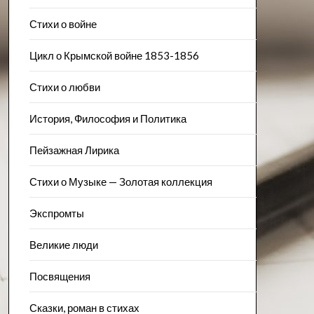
Стихи о войне
Цикл о Крымской войне 1853-1856
Стихи о любви
История, Философия и Политика
Пейзажна​я Лирика
Стихи о Музыке — Золотая коллекция
Экспромты
Великие люди
Посвящения
Сказки, роман в стихах