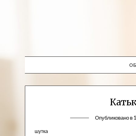
ОБ
Катьк
Опубликовано в
1
шутка