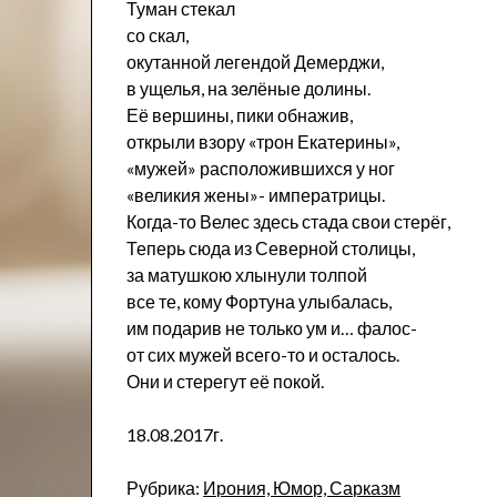
Туман стекал
со скал,
окутанной легендой Демерджи,
в ущелья, на зелёные долины.
Её вершины, пики обнажив,
открыли взору «трон Екатерины»,
«мужей» расположившихся у ног
«великия жены»- императрицы.
Когда-то Велес здесь стада свои стерёг,
Теперь сюда из Северной столицы,
за матушкою хлынули толпой
все те, кому Фортуна улыбалась,
им подарив не только ум и… фалос-
от сих мужей всего-то и осталось.
Они и стерегут её покой.
18.08.2017г.
Рубрика:
Ирония, Юмор, Сарказм