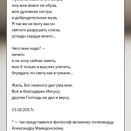
она мне вовсе не обуза,
моя духовная сестра
и добродетельная муза.
Я так же не могу как он
святого разрушать союза,
услады сердца моего…
Чего мне надо? —
ничего
я не хочу сейчас иметь,
мне б только в мыслях улететь,
блуждать по свету как в тумане…
Жаль, Бог немного дал ума мне.
Всё ж благодарен Иисусу,
другим Господь не дал и вкусу.
11.02.2017г.
* — так представился философ великому полководцу
Александру Македонскому.