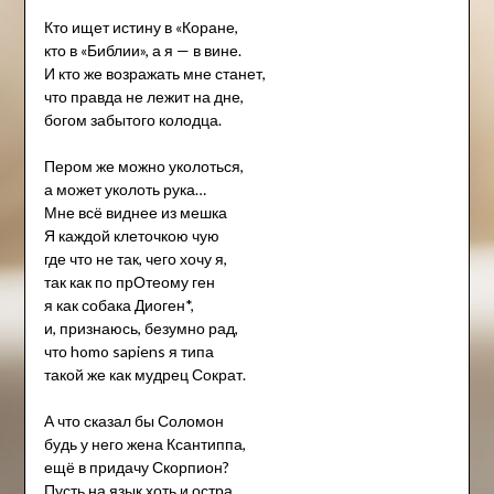
Кто ищет истину в «Коране,
кто в «Библии», а я — в вине.
И кто же возражать мне станет,
что правда не лежит на дне,
богом забытого колодца.
Пером же можно уколоться,
а может уколоть рука…
Мне всё виднее из мешка
Я каждой клеточкою чую
где что не так, чего хочу я,
так как по прОтеому ген
я как собака Диоген*,
и, признаюсь, безумно рад,
что homo sapiens я типа
такой же как мудрец Сократ.
А что сказал бы Соломон
будь у него жена Ксантиппа,
ещё в придачу Скорпион?
Пусть на язык хоть и остра,