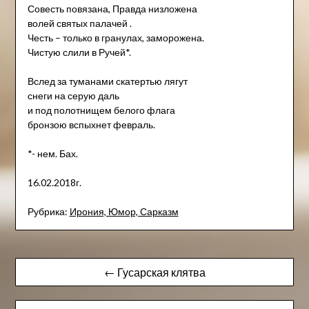
Совесть повязана, Правда низложена
волей святых палачей .
Честь – только в гранулах, заморожена.
Чистую слили в Ручей*.
Вслед за туманами скатертью лягут
снеги на серую даль
и под полотнищем белого флага
бронзою вспыхнет февраль.
*- нем. Бах.
16.02.2018г.
Рубрика:
Ирония, Юмор, Сарказм
Навигация
← Гусарская клятва
по