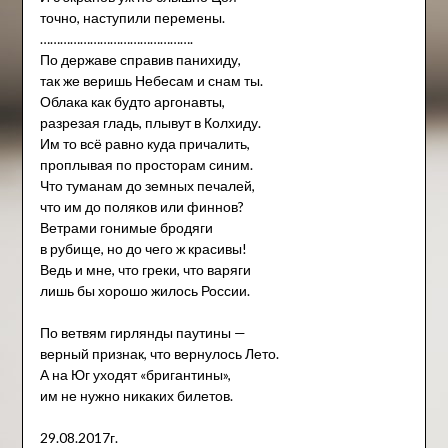
точно, наступили перемены.
……………………………………….
По державе справив панихиду,
так же веришь Небесам и снам ты.
Облака как будто аргонавты,
разрезая гладь, плывут в Колхиду.
Им то всё равно куда причалить,
проплывая по просторам синим.
Что туманам до земных печалей,
что им до поляков или финнов?
Ветрами гонимые бродяги
в рубище, но до чего ж красивы!
Ведь и мне, что греки, что варяги
лишь бы хорошо жилось России.
По ветвям гирлянды паутины —
верный признак, что вернулось Лето.
А на Юг уходят «бригантины»,
им не нужно никаких билетов.
29.08.2017г.