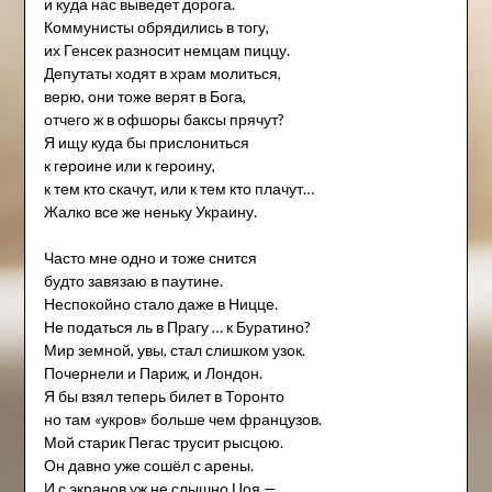
и куда нас выведет дорога.
Коммунисты обрядились в тогу,
их Генсек разносит немцам пиццу.
Депутаты ходят в храм молиться,
верю, они тоже верят в Бога,
отчего ж в офшоры баксы прячут?
Я ищу куда бы прислониться
к героине или к героину,
к тем кто скачут, или к тем кто плачут…
Жалко все же неньку Украину.
Часто мне одно и тоже снится
будто завязаю в паутине.
Неспокойно стало даже в Ницце.
Не податься ль в Прагу … к Буратино?
Мир земной, увы, стал слишком узок.
Почернели и Париж, и Лондон.
Я бы взял теперь билет в Торонто
но там «укров» больше чем французов.
Мой старик Пегас трусит рысцою.
Он давно уже сошёл с арены.
И с экранов уж не слышно Цоя —