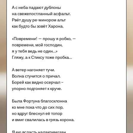
А с неба падают дублоны
на свежепостланный асфальт.
Рвёт душу ре-минором альт
как будто бы зовёт Харона.
«Повремени! — прошу я робко, —
повремени, мой господин,
я у тебя ведь не один…»
Гляжу, а к Стиксу тоже пробка…
А ветер нагоняет тучи.
Волна стучится о причал.
Борей как видно осерчал –
упорно подгоняет к круче.
Была Фортуна благосклонна
ко мне пока что до сих пор,
но вдруг блеснул её топор
и вмиг свалилась в грязь корона.
Я ею всласть налакримозан