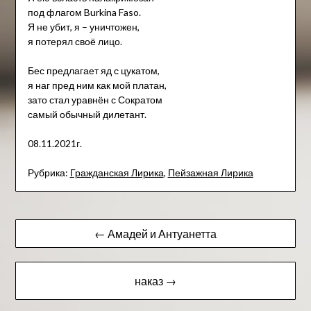
под флагом Burkina Faso.
Я не убит, я – уничтожен,
я потерял своё лицо.
Бес предлагает яд с цукатом,
я наг пред ним как мой платан,
зато стал уравнён с Сократом
самый обычный дилетант.
08.11.2021г.
Рубрика:
Гражданская Лирика
,
Пейзажна​я Лирика
Навигация
← Амадей и Антуанетта
по
записям
наказ →