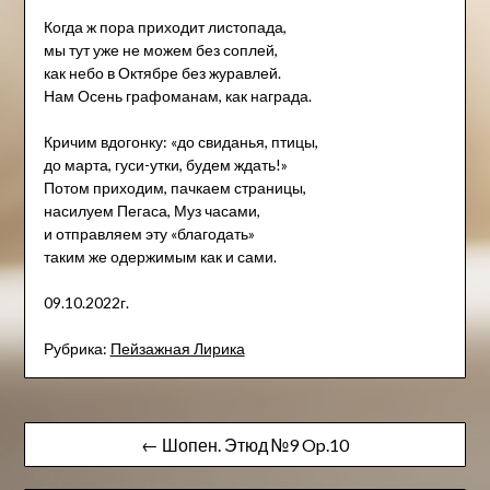
Когда ж пора приходит листопада,
мы тут уже не можем без соплей,
как небо в Октябре без журавлей.
Нам Осень графоманам, как награда.
Кричим вдогонку: «до свиданья, птицы,
до марта, гуси-утки, будем ждать!»
Потом приходим, пачкаем страницы,
насилуем Пегаса, Муз часами,
и отправляем эту «благодать»
таким же одержимым как и сами.
09.10.2022г.
Рубрика:
Пейзажна​я Лирика
Навигация
← Шопен. Этюд №9 Op.10
по