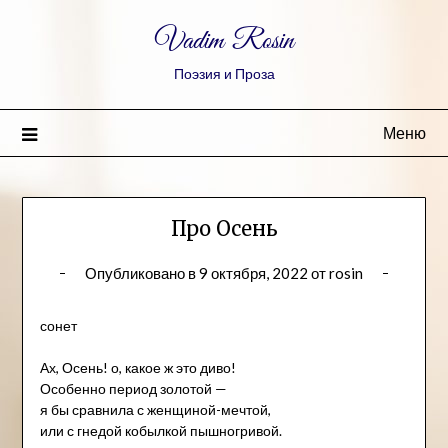
Vadim Rosin
Поэзия и Проза
Меню
Про Осень
Опубликовано в
9 октября, 2022
от
rosin
сонет
Ах, Осень! о, какое ж это диво!
Особенно период золотой —
я бы сравнила с женщиной-мечтой,
или с гнедой кобылкой пышногривой.