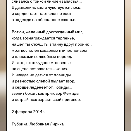
сливаясь с тонкой линией запястья…
В движениях кисти чувствуется лоск,
и сердце тает, тает словно воск
в надежде на обещанное счастье.
Вот он, желанный долгожданный миг,
когда вознаграждается терпенье,
нашёл ты ключ… ты в тайну вдруг проник…
мозг воспалён коварных птичек пеньем
и плясками волшебных нереид.
И в это, в это чудное мгновенье
на сцене появляется… жених.
И никуда не деться от планиды
и ревностью слепой пылает взор,
и сердце леденеет от …обиды…
звенит бокал, как приговор Фемиды
и острый нож вершит свой приговор.
2 февраля 2014г.
Рубрика:
Любовная Лирика