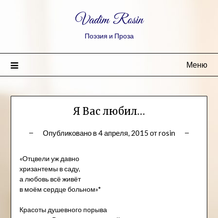
Vadim Rosin
Поэзия и Проза
Меню
Я Вас любил…
Опубликовано в
4 апреля, 2015
от
rosin
«Отцвели уж давно
хризантемы в саду,
а любовь всё живёт
в моём сердце больном»*
Красоты душевного порыва