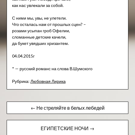
как нас увлекали за собой.
С ними мы, увы, не улетели.
Что осталась нам от прошлых сцен? –
розами усыпан гроб Офелии,
сломанные детские качели,
да букет увядших хризантем.
04.04.2015г
* — русский романс на слова В.Шумского
Рубрика:
Любовная Лирика
Навигация
← Не стреляйте в белых лебедей
по
записям
ЕГИПЕТСКИЕ НОЧИ →