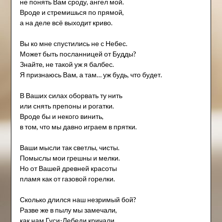
не понять Вам сроду, ангел мой.
Вроде и стремишься по прямой,
а на деле всё выходит криво.
Вы ко мне спустились не с Небес.
Может быть посланницей от Будды?
Знайте, не такой уж я балбес.
Я признаюсь Вам, а там… уж будь, что будет.
В Ваших силах оборвать ту нить
или снять препоны и рогатки.
Вроде бы и некого винить,
в том, что мы давно играем в прятки.
Ваши мысли так светлы, чисты.
Помыслы мои грешны и мелки.
Но от Вашей древней красоты
пламя как от газовой горелки.
Сколько длился наш незримый бой?
Разве же в пылу мы замечали,
как нам Гуси-Лебеди кричали,