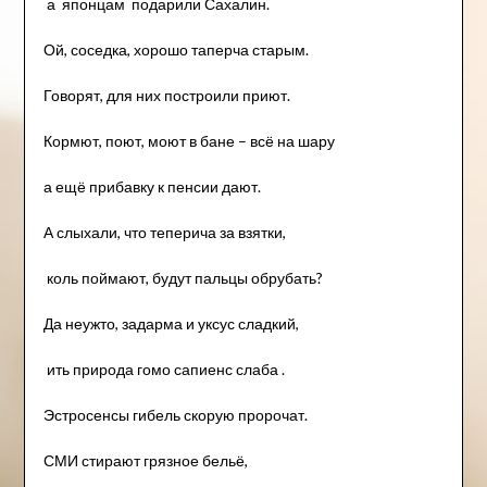
а японцам подарили Сахалин.
Ой, соседка, хорошо таперча старым.
Говорят, для них построили приют.
Кормют, поют, моют в бане – всё на шару
а ещё прибавку к пенсии дают.
А слыхали, что теперича за взятки,
коль поймают, будут пальцы обрубать?
Да неужто, задарма и уксус сладкий,
ить природа гомо сапиенс слаба .
Эстросенсы гибель скорую пророчат.
СМИ стирают грязное бельё,