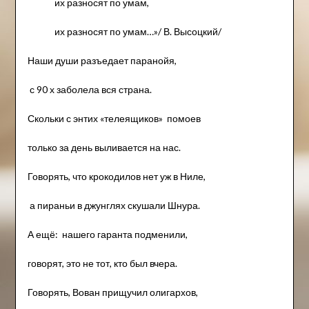
их разносят по умам,
их разносят по умам…»/ В. Высоцкий/
Наши души разъедает паранойя,
с 90 х заболела вся страна.
Скольки с энтих «телеящиков» помоев
только за день выливается на нас.
Говорять, что крокодилов нет уж в Ниле,
а пираньи в джунглях скушали Шнура.
А ещё: нашего гаранта подменили,
говорят, это не тот, кто был вчера.
Говорять, Вован прищучил олигархов,