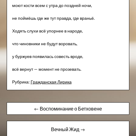
моют кости всем с утра до поздней ночи,
не поймёшь где же тут правда, где враньё.
Ходять слухи всё упорнее в народе,
что чиновники не будут воровать,
у буржуев появилась совесть вроде,
всё вернут — момент не прозевать.
Рубрика:
Гражданская Лирика
Навигация
← Воспоминание о Бетховене
по
записям
Вечный Жид →