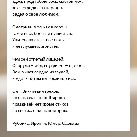
здесь пред тобою весь, смотри мол,
как я страдаю за народ…»
радея о себе любимом.
Смотрите, мол, как я хорош,
такой весь белый и пушистый..
Увы, слова его — всё ложь,
и нет лукавей, эгоистей,
чем сей отпетый лицедей.
Снаружи – мёд, внутри же — щавель.
Вам вынет сердце из грудей,
и ждёт чтоб вы им восхищались.
Он – Википедия грехов,
не я сказал – поэт Ширяев,
правдивей нет кроме стихов
на свете… я лишь повторяю.
Рубрика:
Ирония, Юмор, Сарказм