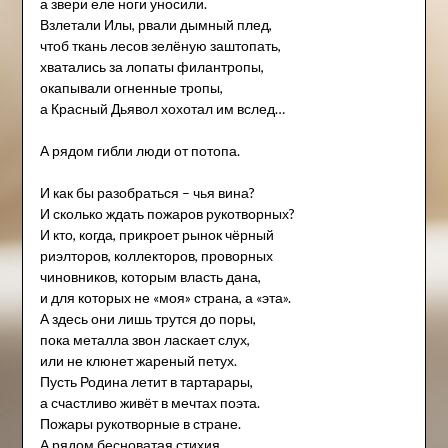
а звери еле ноги уносили.
Взлетали Илы, рвали дымный плед,
чтоб ткань лесов зелёную заштопать,
хватались за лопаты филантропы,
окапывали огненные тропы,
а Красный Дьявол хохотал им вслед…
А рядом гибли люди от потопа.
И как бы разобраться – чья вина?
И сколько ждать пожаров рукотворных?
И кто, когда, прикроет рынок чёрный
риэлторов, коллекторов, проворных
чиновников, которым власть дана,
и для которых не «моя» страна, а «эта».
А здесь они лишь трутся до поры,
пока металла звон ласкает слух,
или не клюнет жареный петух.
Пусть Родина летит в тартарары,
а счастливо живёт в мечтах поэта.
Пожары рукотворные в стране.
А рядом бесноватая стихия