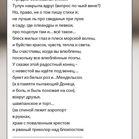
Тулун накрыла вдруг (вопрос по чьей вине?)
Но, право, не о том пишу стихи я;
не лучше ль про свиданья при луне
в саду, где олеандры и левкои,
про поцелуи там и… всё такое…
блеск милых глаз и плеск морской волны,
и буйство красок, чувств, тепла и света.
Вы счастливы, когда вы влюблены,
поскольку все влюблённые поэты.
У сказки этой радостный конец –
с невестой вы идёте под венец….
букет из белых роз и…Мендельсон.
(а в памяти пылающий Донецк,
и боль, и быль похожая на сон),
вокруг друзья,
шампанское и торт…
(за спиной лежит аэропорт
в руинах,
храм с поваленным крестом
и рваный триколор над блокпостом.
…………………………………………………………..