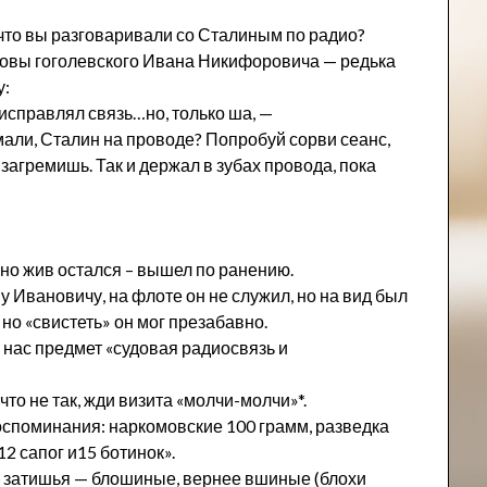
 что вы разговаривали со Сталиным по радио?
ловы гоголевского Ивана Никифоровича — редька
у:
 исправлял связь…но, только ша, —
мали, Сталин на проводе? Попробуй сорви сеанс,
загремишь. Так и держал в зубах провода, пока
но жив остался – вышел по ранению.
у Ивановичу, на флоте он не служил, но на вид был
но «свистеть» он мог презабавно.
у нас предмет «судовая радиосвязь и
что не так, жди визита «молчи-молчи»*.
оспоминания: наркомовские 100 грамм, разведка
2 сапог и15 ботинок».
ы затишья — блошиные, вернее вшиные (блохи