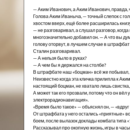
— Аким Иванович, а Аким Иванович, правда,
Голова Аким Иваныча, — точный слепок с го
хвостом вверх, ещё более расширилась книз
— не разговаривал, а слушал разговор, когда
многозначительно добавил он. — А что вы ду
голову оторвут, в лучшем случае в штрафбат 
Сталин разговаривал.
— А нельзя было в руках?
— А чем бы я держался на столбе?
В штрафбате наш «боцман» всё же побывал, 
Неизвестно когда эта кличка прилипла к Аким
настоящий боцман, не хватало лишь свистка, 
А может так его прозвали, потому что он вёл 
электрорадионавигация».
«Время было такое» — объяснял он, — «вдруг 
От штрафбата у него остались «приятные» в
боем, после вылазок доклады комбата типа «1
Рассказывал про окопную жизнь, игры в час