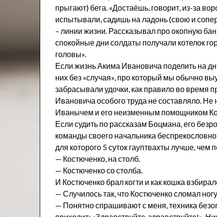
прыгают) бега. «Достаёшь, говорит, из-за во
испытывали, садишь на ладонь (свою и сопер
– линии жизни. Рассказывал про окопную бан
спокойные дни солдаты получали котелок гор
головы».
Если жизнь Акима Ивановича поделить на дни,
них без «случая», про который мы обычно вы
забрасывали удочки, как правило во время п
Ивановича особого труда не составляло. Не
Иванычем и его неизменным помощником Ко
Если судить по рассказам Боцмана, его без
команды своего начальника беспрекословно,
для которого 5 суток гауптвахты лучше, чем п
— Костюченко, на столб.
— Костюченко со столба.
И Костюченко брал когти и как кошка взбирал
— Случилось так, что Костюченко сломал ногу
— Понятно спрашивают с меня, техника безо
приходит: «Здравствуйте, здравствуйте!». Нич