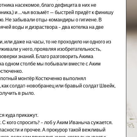
ротника насекомое, благо дефицита в них не
ника,) и …чья возьмёт — быстрей придёт к финишу
ю. Не забывали отцы-командиры о гигиене. В
ячей воды и дизраствора – два котелка на две
 или даже на часы, то не проходило ни одного из
уживали у него, проявляя изобретательность,
роверки знаний. Благо разговорить Акима
 на одном столбе мы побывали вместе с Аким
стюченко.
ропотный монтёр Костюченко выполнял
 как солдат-новобранец или бравый солдат Швейк,
олучить в рыло.
ся куда прикажут.
. С кого спросить? – лоб у Аким Иваныча сужается.
пасности и прочее. А прокурор такой вежливый
его, если сам приходит, хуже, когда вызывает к