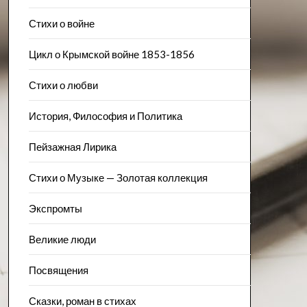
Стихи о войне
Цикл о Крымской войне 1853-1856
Стихи о любви
История, Философия и Политика
Пейзажна​я Лирика
Стихи о Музыке — Золотая коллекция
Экспромты
Великие люди
Посвящения
Сказки, роман в стихах