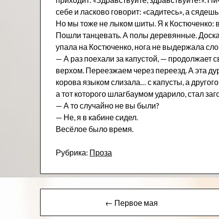
себе и ласково говорит: «садитесь», а сядешь
Но мы тоже не лыком шиты. Я к Костюченко: в
Пошли танцевать. А полы деревянные. Доска 
упала на Костюченко, нога не выдержала сл
— А раз поехали за капустой, — продолжает 
верхом. Переезжаем через переезд. А эта ду
корова языком слизала… с капусты, а другого 
а тот которого шлагбаумом ударило, стал заг
— А то случайно не вы были?
— Не, я в кабине сидел.
Весёлое было время.
Рубрика:
Проза
Навигация
← Первое мая
по