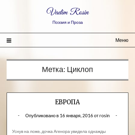
Vadim Rosin
Поэзия и Проза
Меню
Метка:
Циклоп
ЕВРОПА
Опубликовано в
16 января, 2016
от
rosin
Уснув на ложе, дочка Агенора увидела однажды