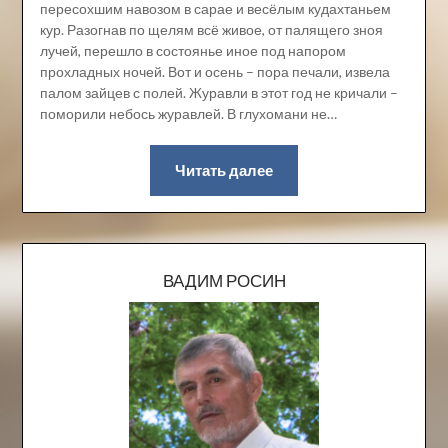
пересохшим навозом в сарае и весёлым кудахтаньем
кур. Разогнав по щелям всё живое, от палящего зноя
лучей, перешло в состоянье иное под напором
прохладных ночей. Вот и осень – пора печали, извела
палом зайцев с полей. Журавли в этот год не кричали –
поморили небось журавлей. В глухомани не…
Читать далее
ВАДИМ РОСИН