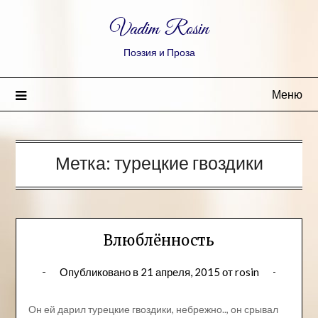
Vadim Rosin
Поэзия и Проза
Меню
Метка:
турецкие гвоздики
Влюблённость
Опубликовано в
21 апреля, 2015
от
rosin
Он ей дарил турецкие гвоздики, небрежно.., он срывал